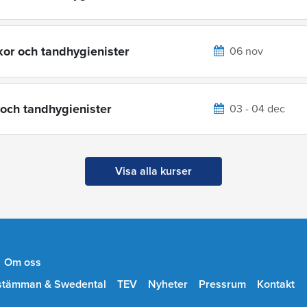
kor och tandhygienister
06 nov
 och tandhygienister
03 - 04 dec
Visa alla kurser
Om oss
stämman & Swedental
TEV
Nyheter
Pressrum
Kontakt