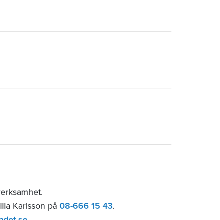
sverksamhet.
ilia Karlsson på
08-666 15 43
.
ndet.se