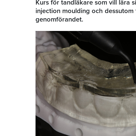
Kurs för tandläkare som vill lära 
injection moulding och dessutom 
genomförandet.