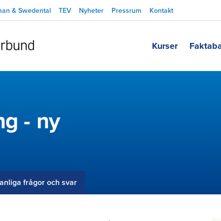
man & Swedental
TEV
Nyheter
Pressrum
Kontakt
Kurser
Faktab
ng - ny
anliga frågor och svar