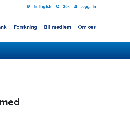
In English
Sök
Logga in
ank
Forskning
Bli medlem
Om oss
r med