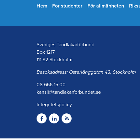
Hem
För studenter
För allmänheten
Riks
Sveriges Tandläkarförbund
Box 1217
111 82 Stockholm
Besöksadress: Österlånggatan 43, Stockholm
08-666 15 00
kansli@tandlakarforbundet.se
Integritetspolicy