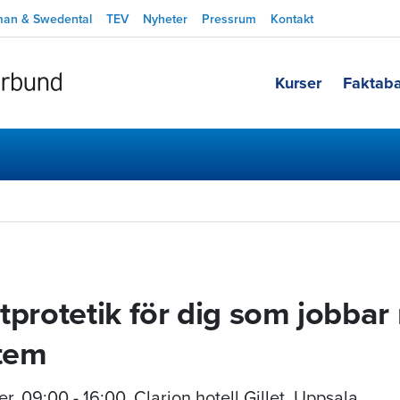
man & Swedental
TEV
Nyheter
Pressrum
Kontakt
Kurser
Faktab
tprotetik för dig som jobba
stem
er
,
09:00 - 16:00
, Clarion hotell Gillet, Uppsala