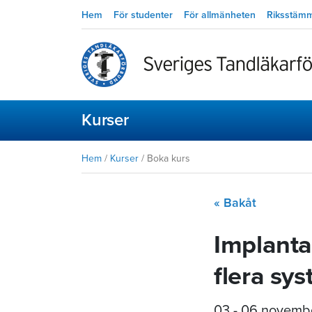
Hem
För studenter
För allmänheten
Riksstäm
Kurser
Hem
/
Kurser
/
Boka kurs
« Bakåt
Implanta
flera sy
03 - 06 novemb