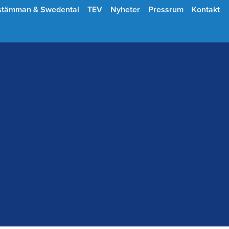
stämman & Swedental
TEV
Nyheter
Pressrum
Kontakt