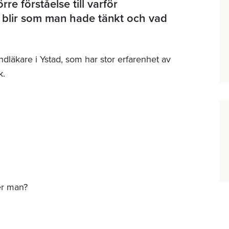
rre förståelse till varför
e blir som man hade tänkt och vad
dläkare i Ystad, som har stor erfarenhet av
k.
ker man?