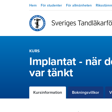
Hem
För studenter
För allmänheten
Riksstäm
KURS
Implantat - när d
var tänkt
Kursinformation
Bokningsvillkor
V