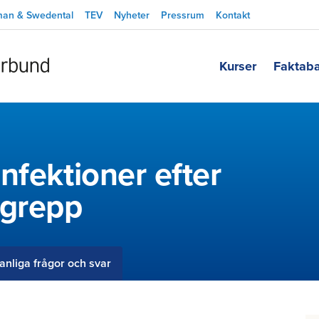
man & Swedental
TEV
Nyheter
Pressrum
Kontakt
Kurser
Faktab
nfektioner efter
ngrepp
anliga frågor och svar