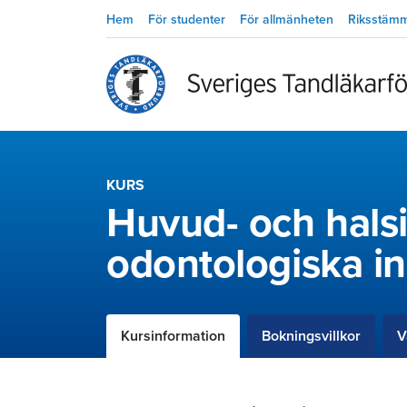
Hem
För studenter
För allmänheten
Riksstäm
KURS
Huvud- och halsi
odontologiska i
Kursinformation
Bokningsvillkor
V