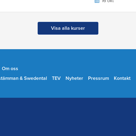
16 okt
Visa alla kurser
Om oss
stämman & Swedental
TEV
Nyheter
Pressrum
Kontakt