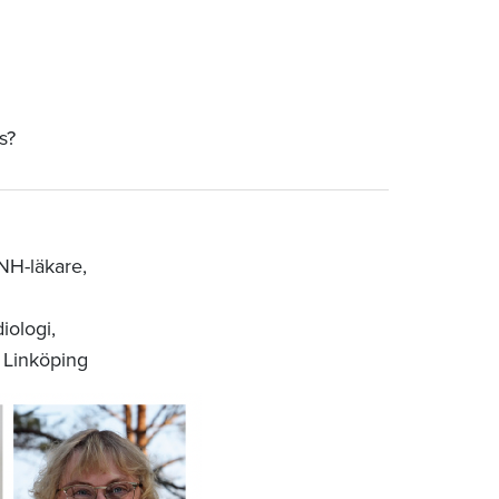
s?
ÖNH-läkare,
diologi,
i Linköping