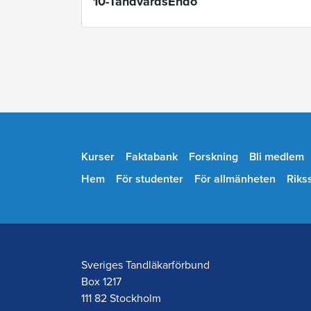
10-TandvårdsEndo
Kurser
Faktabank
Forskning
Bli medlem
Hem
För studenter
För allmänheten
Riks
Sveriges Tandläkarförbund
Box 1217
111 82 Stockholm