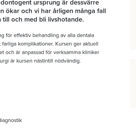
odontogent ursprung är dessvärre
 ökar och vi har årligen många fall
till och med bli livshotande.
ng för effektiv behandling av alla dentala
t farliga komplikationer. Kursen ger aktuell
 och är anpassad för verksamma kliniker
rgi är kursen nästintill nödvändig.
iagnostik