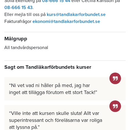
Sofia Ekenberg på
08-666 15 44
eller Cecilia Karlsson på
08-666 15 43
.
Eller mejla till oss på
kurs@tandlakarforbundet.se
Fakturafrågor
ekonomi@tandlakarforbundet.se
Målgrupp
All tandvårdspersonal
Sagt om Tandläkarförbundets kurser
Ni vet vad ni håller på med, jag har
inget att tillägga förutom ett stort Tack!
Ville inte att kursen skulle sluta! Allt var
superintressant och föreläsarna var roliga
att lyssna på.