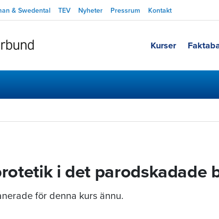
man & Swedental
TEV
Nyheter
Pressrum
Kontakt
Kurser
Faktab
protetik i det parodskadade b
planerade för denna kurs ännu.