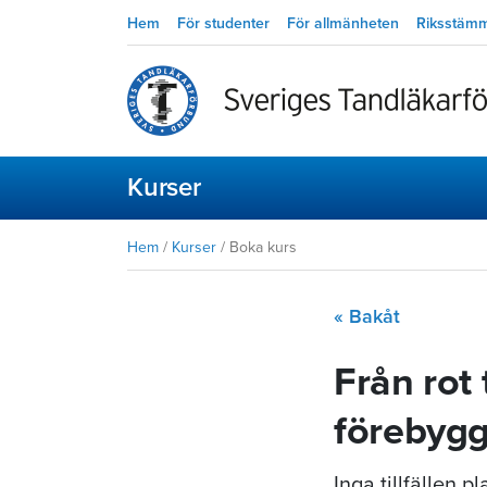
Hem
För studenter
För allmänheten
Riksstäm
Kurser
Hem
/
Kurser
/
Boka kurs
« Bakåt
Från rot 
förebyg
Inga tillfällen 