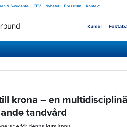
man & Swedental
TEV
Nyheter
Pressrum
Kontakt
Kurser
Faktab
till krona – en multidisciplinä
gande tandvård
planerade för denna kurs ännu.