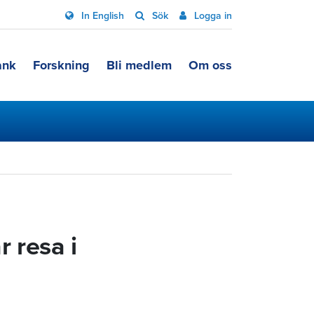
In English
Sök
Logga in
ank
Forskning
Bli medlem
Om oss
r resa i