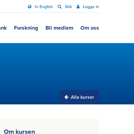
In English
Sök
Logga in
ank
Forskning
Bli medlem
Om oss
Alla kurser
Om kursen