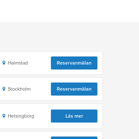
Halmstad
Reservanmälan
Stockholm
Reservanmälan
Helsingborg
Läs mer