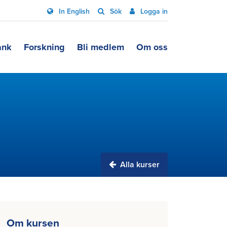
In English
Sök
Logga in
ank
Forskning
Bli medlem
Om oss
Alla kurser
Om kursen