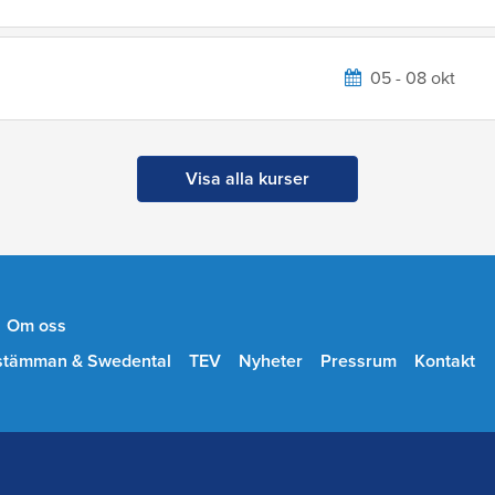
05 - 08 okt
Visa alla kurser
Om oss
stämman & Swedental
TEV
Nyheter
Pressrum
Kontakt