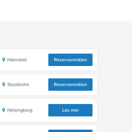
Halmstad
Reservanmälan
Stockholm
Reservanmälan
Helsingborg
Läs mer