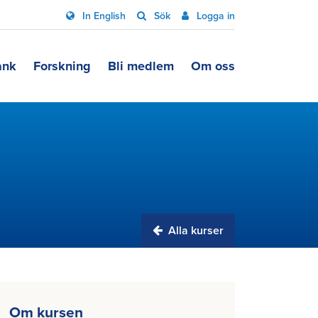
In English
Sök
Logga in
ank
Forskning
Bli medlem
Om oss
Alla kurser
Om kursen