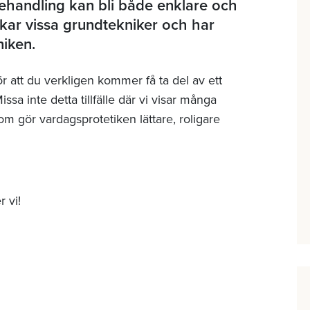
ehandling kan bli både enklare och
ar vissa grundtekniker och har
niken.
ör att du verkligen kommer få ta del av ett
sa inte detta tillfälle där vi visar många
 som gör vardagsprotetiken lättare, roligare
 vi!