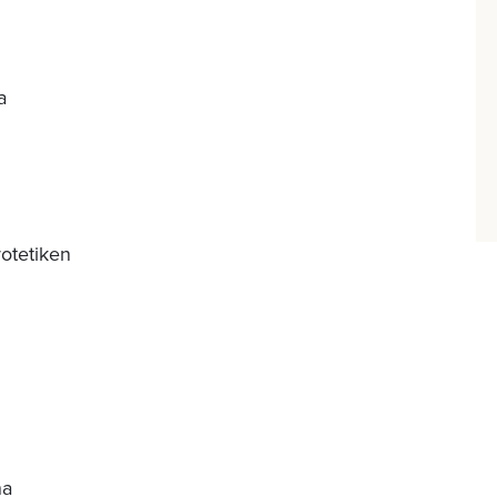
a
rotetiken
na