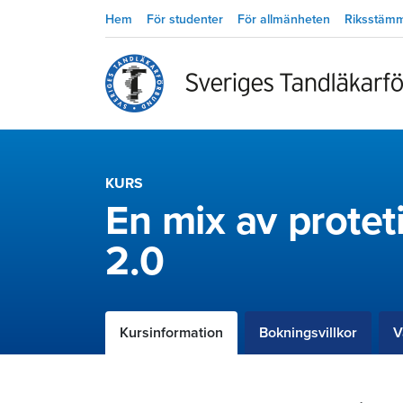
Hem
För studenter
För allmänheten
Riksstäm
KURS
En mix av protetis
2.0
Kursinformation
Bokningsvillkor
V