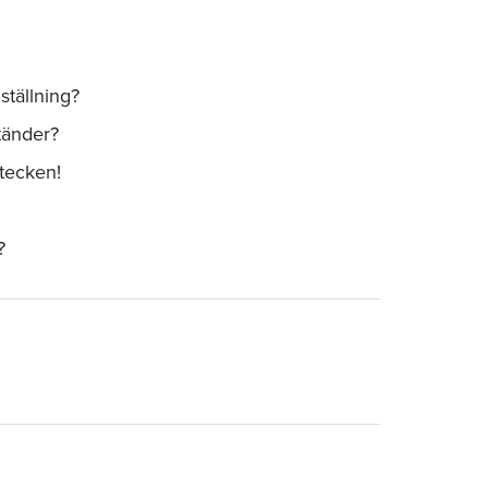
ställning?
ständer?
 tecken!
?