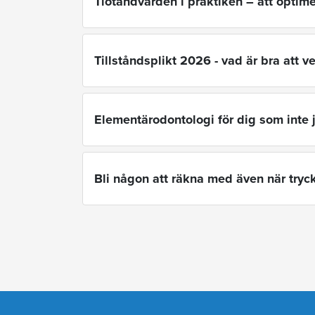
Tiotandvården i praktiken – att opti
Tillståndsplikt 2026 - vad är bra att v
Elementärodontologi för dig som inte
Bli någon att räkna med även när tryc