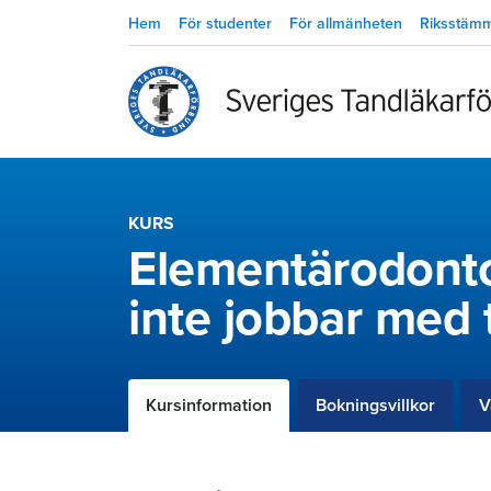
Hem
För studenter
För allmänheten
Riksstäm
KURS
Elementärodonto
inte jobbar med
Kursinformation
Bokningsvillkor
V