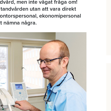
andvård, men inte vågat fråga om!
tandvården utan att vara direkt
 kontorspersonal, ekonomipersonal
tt nämna några.