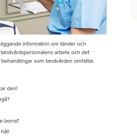
dläggande information om tänder och
ör tandvårdspersonalens arbete och det
h behandlingar som tandvården omfattar.
kar den!
ngå?
te borra?
 hål!