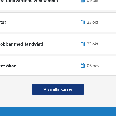
mera tandvårdens verksamhet
09 okt
eta?
23 okt
 jobbar med tandvård
23 okt
ket ökar
06 nov
Visa alla kurser