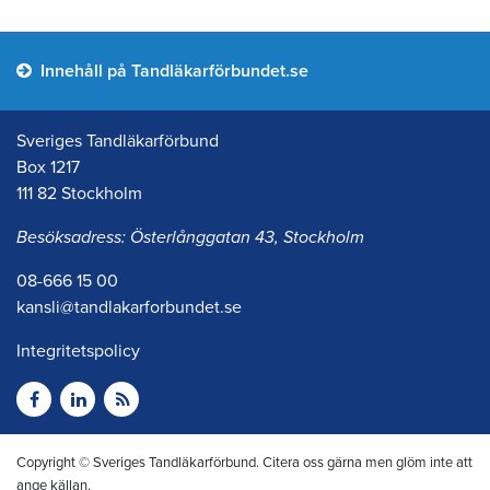
Innehåll på Tandläkarförbundet.se
Sveriges Tandläkarförbund
Box 1217
111 82 Stockholm
Besöksadress: Österlånggatan 43, Stockholm
08-666 15 00
kansli@tandlakarforbundet.se
Integritetspolicy
Copyright © Sveriges Tandläkarförbund. Citera oss gärna men glöm inte att
ange källan.