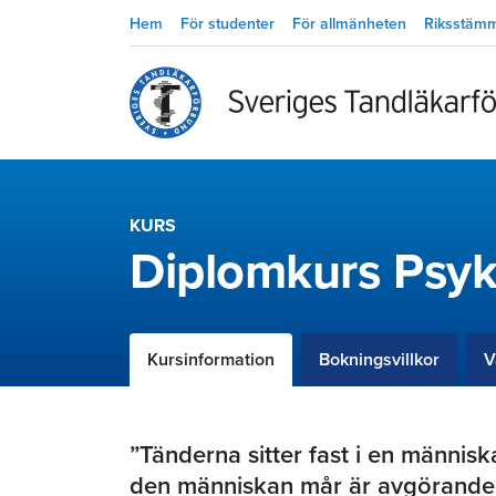
Hem
För studenter
För allmänheten
Riksstäm
KURS
Diplomkurs Psyki
Kursinformation
Bokningsvillkor
V
”Tänderna sitter fast i en männis
den människan mår är avgörande f