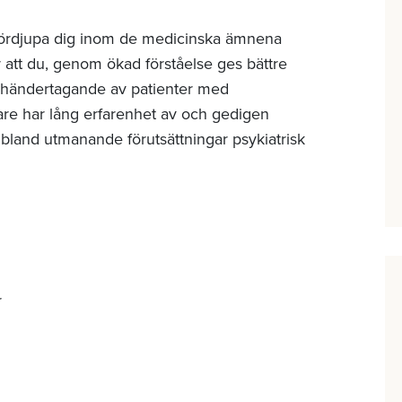
fördjupa dig inom de medicinska ämnena
r att du, genom ökad förståelse ges bättre
mhändertagande av patienter med
are har lång erfarenhet av och gedigen
ibland utmanande förutsättningar psykiatrisk
r