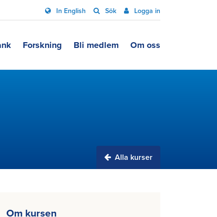
In English
Sök
Logga in
ank
Forskning
Bli medlem
Om oss
Alla kurser
Om kursen