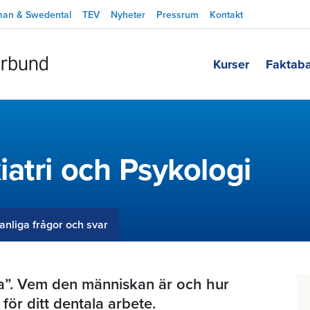
man & Swedental
TEV
Nyheter
Pressrum
Kontakt
Kurser
Faktab
atri och Psykologi
anliga frågor och svar
ka”. Vem den människan är och hur
ör ditt dentala arbete.