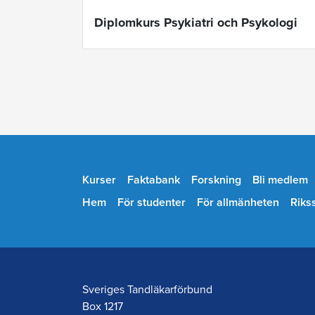
Diplomkurs Psykiatri och Psykologi
Kurser
Faktabank
Forskning
Bli medlem
Hem
För studenter
För allmänheten
Riks
Sveriges Tandläkarförbund
Box 1217