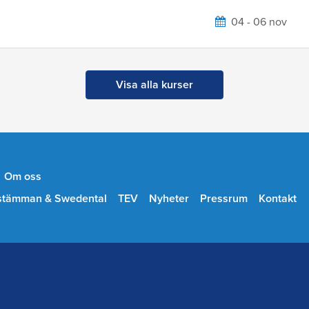
04 - 06 nov
Visa alla kurser
Om oss
stämman & Swedental
TEV
Nyheter
Pressrum
Kontakt