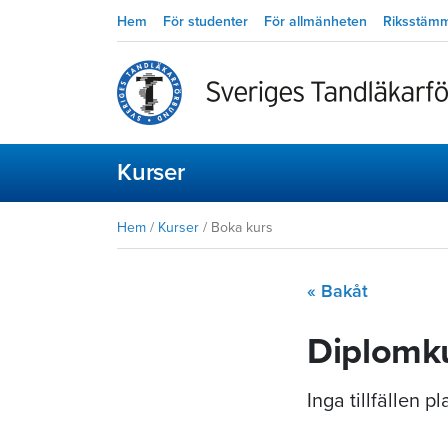
Hem
För studenter
För allmänheten
Riksstäm
Kurser
Hem
/
Kurser
/
Boka kurs
« Bakåt
Diplomku
Inga tillfällen 