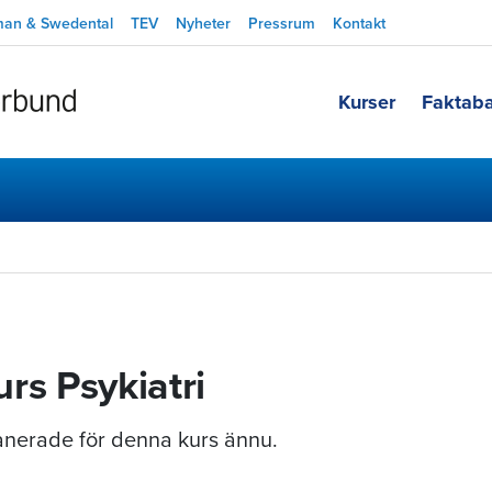
man & Swedental
TEV
Nyheter
Pressrum
Kontakt
Kurser
Faktab
rs Psykiatri
planerade för denna kurs ännu.