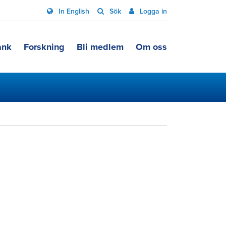
In English
Sök
Logga in
ank
Forskning
Bli medlem
Om oss