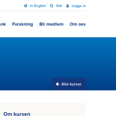
In English
Sök
Logga in
ank
Forskning
Bli medlem
Om oss
Alla kurser
Om kursen