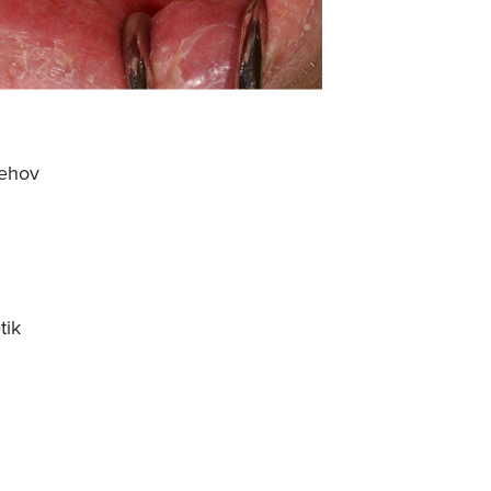
behov
tik