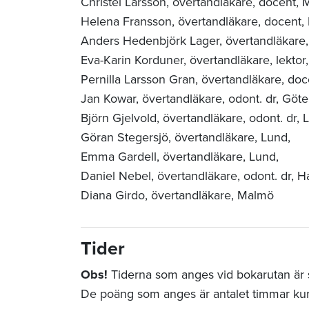
Christel Larsson, övertandläkare, docent,
M
Helena Fransson, övertandläkare, docent,
Anders Hedenbjörk Lager, övertandläkare, 
Eva-Karin Korduner, övertandläkare, lektor
Pernilla Larsson Gran, övertandläkare, do
Jan Kowar, övertandläkare, odont. dr, Göte
Björn Gjelvold, övertandläkare, odont. dr,
L
Göran Stegersjö, övertandläkare,
Lund,
Emma Gardell, övertandläkare,
Lund,
Daniel Nebel, övertandläkare, odont. dr, 
Diana Girdo, övertandläkare, Malmö
Tider
Obs!
Tiderna som anges vid bokarutan är st
De poäng som anges är antalet timmar ku