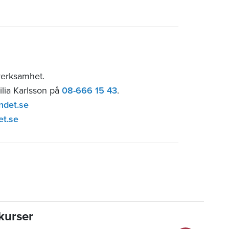
verksamhet.
ilia Karlsson på
08-666 15 43
.
ndet.se
et.se
kurser