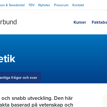
man & Swedental
TEV
Nyheter
Pressrum
Kontakt
Kurser
Faktab
etik
anliga frågor och svar
rk och snabb utveckling. Den här
akta baserad på vetenskap och