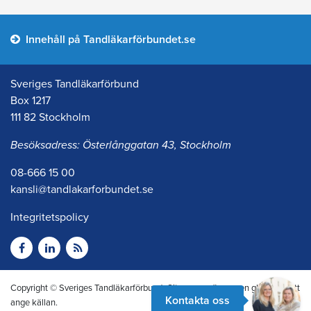
Innehåll på Tandläkarförbundet.se
Sveriges Tandläkarförbund
Box 1217
111 82 Stockholm
Besöksadress: Österlånggatan 43, Stockholm
08-666 15 00
kansli@tandlakarforbundet.se
Integritetspolicy
Copyright © Sveriges Tandläkarförbund. Citera oss gärna men glöm inte att
Kontakta oss
ange källan.