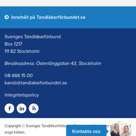
Innehåll på Tandläkarförbundet.se
Sveriges Tandläkarförbund
Box 1217
111 82 Stockholm
Besöksadress: Österlånggatan 43, Stockholm
08-666 15 00
kansli@tandlakarforbundet.se
Integritetspolicy
Copyright © Sveriges Tandläkarförbund. Citera oss gärna men glöm inte att
Kontakta oss
ange källan.