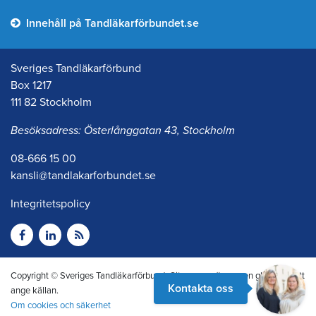
Innehåll på Tandläkarförbundet.se
Sveriges Tandläkarförbund
Box 1217
111 82 Stockholm
Besöksadress: Österlånggatan 43, Stockholm
08-666 15 00
kansli@tandlakarforbundet.se
Integritetspolicy
Copyright © Sveriges Tandläkarförbund. Citera oss gärna men glöm inte att
Kontakta oss
ange källan.
Om cookies och säkerhet