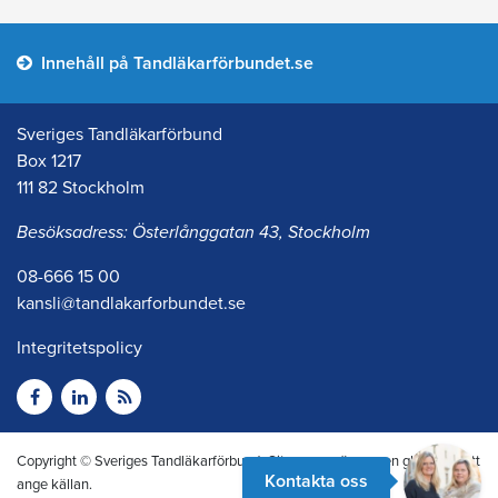
Innehåll på Tandläkarförbundet.se
Sveriges Tandläkarförbund
Box 1217
111 82 Stockholm
Besöksadress: Österlånggatan 43, Stockholm
08-666 15 00
kansli@tandlakarforbundet.se
Integritetspolicy
Copyright © Sveriges Tandläkarförbund. Citera oss gärna men glöm inte att
Kontakta oss
ange källan.