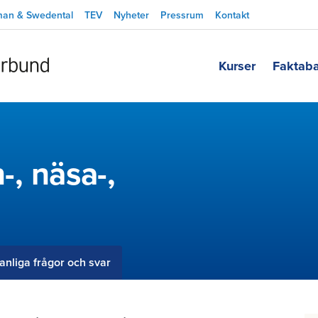
man & Swedental
TEV
Nyheter
Pressrum
Kontakt
Kurser
Faktab
, näsa-,
anliga frågor och svar