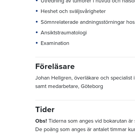
Utredning av tumörer i huvud och hals
Heshet och sväljsvårigheter
Sömnrelaterade andningsstörningar hos
Ansiktstraumatologi
Examination
Föreläsare
Johan Hellgren, överläkare och specialist
samt medarbetare, Göteborg
Tider
Obs!
Tiderna som anges vid bokarutan är st
De poäng som anges är antalet timmar ku