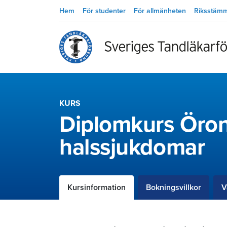
Hem
För studenter
För allmänheten
Riksstäm
KURS
Diplomkurs Öron-
halssjukdomar
Kursinformation
Bokningsvillkor
V