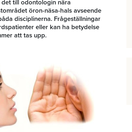
det till odontologin nära
stområdet öron-näsa-hals avseende
båda disciplinerna. Frågeställningar
spatienter eller kan ha betydelse
mer att tas upp.