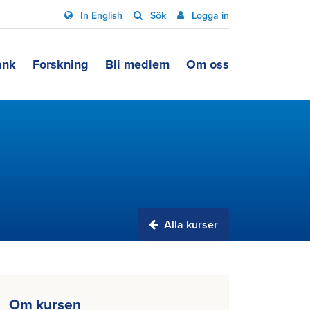
In English
Sök
Logga in
ank
Forskning
Bli medlem
Om oss
Alla kurser
Om kursen