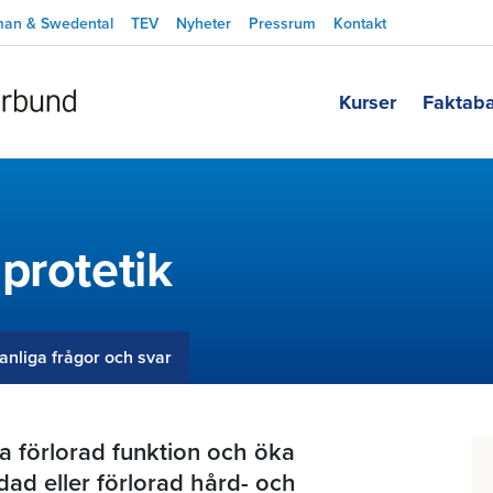
man & Swedental
TEV
Nyheter
Pressrum
Kontakt
Kurser
Faktab
protetik
anliga frågor och svar
älla förlorad funktion och öka
dad eller förlorad hård- och