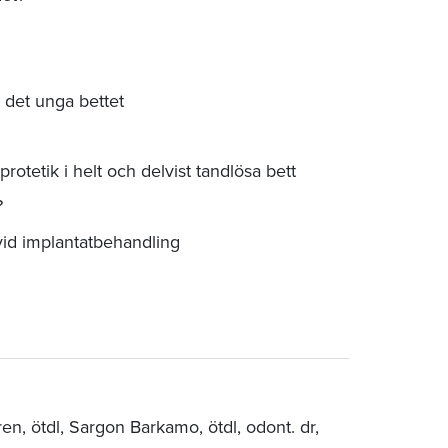
 det unga bettet
otetik i helt och delvist tandlösa bett
?
vid implantatbehandling
gren, ötdl, Sargon Barkamo, ötdl, odont. dr,