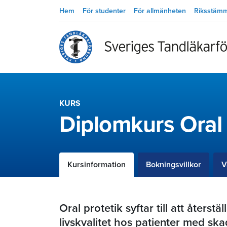
Hem
För studenter
För allmänheten
Riksstäm
KURS
Diplomkurs Oral 
Kursinformation
Bokningsvillkor
V
Oral protetik syftar till att återst
livskvalitet hos patienter med ska