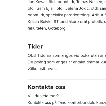
Jan Kowar, ötdl, odont. dr, Tomas Nelsén, ö
ötdl, Sam Ejlali, ötdl, Jelena Jokic, ötdl, sam
odont. dr, specialist parodontologi, Arthur
Kristin Boivie, ST-tandläkare oral protetik
fakulteten, Göteborg
Tider
Obs! Tiderna som anges vid bokarutan är sta
De poäng som anges är antalet timmar ku
välkomstbrevet.
Kontakta oss
Vill du veta mer?
Kontakta oss på Tandläkarförbundets kurs