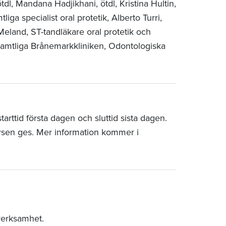
tdl, Mandana Hadjikhani, ötdl, Kristina Hultin,
tliga specialist oral protetik, Alberto Turri,
 Meland, ST-tandläkare oral protetik och
, samtliga Brånemarkkliniken, Odontologiska
rttid första dagen och sluttid sista dagen.
rsen ges. Mer information kommer i
verksamhet.