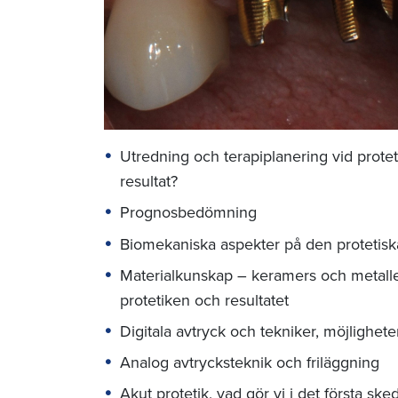
Utredning och terapiplanering vid proteti
resultat?
Prognosbedömning
Biomekaniska aspekter på den protetiska
Materialkunskap – keramers och metall
protetiken och resultatet
Digitala avtryck och tekniker, möjlighet
Analog avtrycksteknik och friläggning
Akut protetik, vad gör vi i det första ske