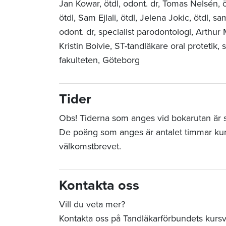
Jan Kowar, ötdl, odont. dr, Tomas Nelsén, ö
ötdl, Sam Ejlali, ötdl, Jelena Jokic, ötdl, sam
odont. dr, specialist parodontologi, Arthur
Kristin Boivie, ST-tandläkare oral protetik
fakulteten, Göteborg
Tider
Obs! Tiderna som anges vid bokarutan är sta
De poäng som anges är antalet timmar ku
välkomstbrevet.
Kontakta oss
Vill du veta mer?
Kontakta oss på Tandläkarförbundets kurs