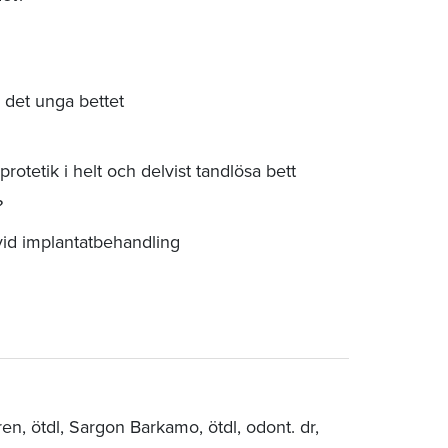
 det unga bettet
otetik i helt och delvist tandlösa bett
?
vid implantatbehandling
gren, ötdl, Sargon Barkamo, ötdl, odont. dr,