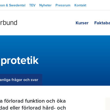
man & Swedental
TEV
Nyheter
Pressrum
Kontakt
Kurser
Faktab
protetik
anliga frågor och svar
älla förlorad funktion och öka
dad eller förlorad hård- och