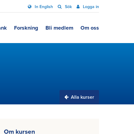
In English
Sök
Logga in
ank
Forskning
Bli medlem
Om oss
Alla kurser
Om kursen