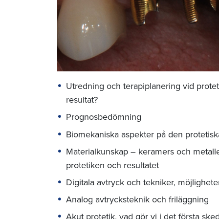
Utredning och terapiplanering vid proteti
resultat?
Prognosbedömning
Biomekaniska aspekter på den protetiska
Materialkunskap – keramers och metall
protetiken och resultatet
Digitala avtryck och tekniker, möjlighet
Analog avtrycksteknik och friläggning
Akut protetik, vad gör vi i det första ske