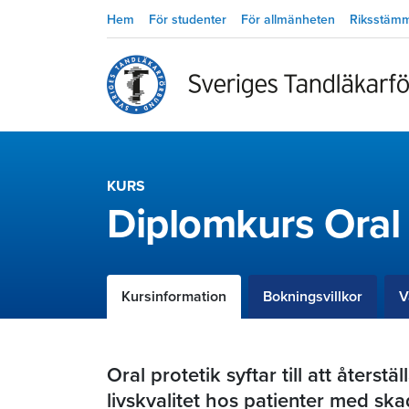
Hem
För studenter
För allmänheten
Riksstäm
KURS
Diplomkurs Oral 
Kursinformation
Bokningsvillkor
V
Oral protetik syftar till att återst
livskvalitet hos patienter med ska