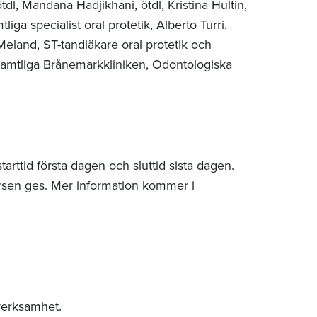
tdl, Mandana Hadjikhani, ötdl, Kristina Hultin,
tliga specialist oral protetik, Alberto Turri,
 Meland, ST-tandläkare oral protetik och
, samtliga Brånemarkkliniken, Odontologiska
rttid första dagen och sluttid sista dagen.
rsen ges. Mer information kommer i
verksamhet.