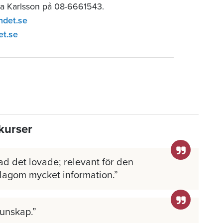
ia Karlsson på 08-6661543.
ndet.se
et.se
kurser
ad det lovade; relevant för den
 lagom mycket information.
kunskap.