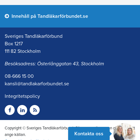
Innehåll på Tandläkarförbundet.se
Sveriges Tandläkarförbund
Box 1217
111 82 Stockholm
Besöksadress: Österlånggatan 43, Stockholm
08-666 15 00
kansli@tandlakarforbundet.se
Integritetspolicy
Copyright © Sveriges Tandläkarförbund. Citera oss gärna men glöm inte att
Kontakta oss
ange källan.