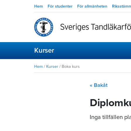
Hem
För studenter
För allmänheten
Riksstäm
Kurser
Hem
/
Kurser
/
Boka kurs
« Bakåt
Diplomku
Inga tillfällen 