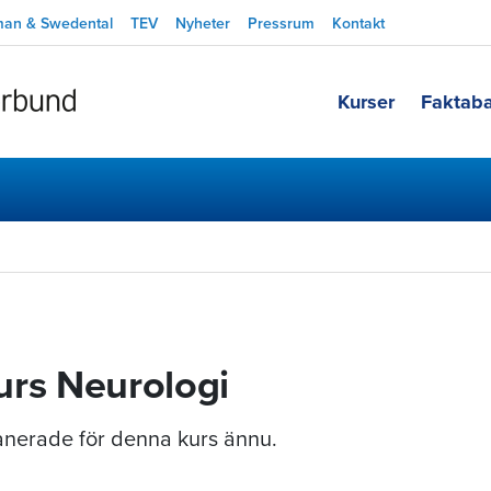
man & Swedental
TEV
Nyheter
Pressrum
Kontakt
Kurser
Faktab
rs Neurologi
planerade för denna kurs ännu.