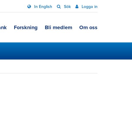
In English
Sök
Logga in
ank
Forskning
Bli medlem
Om oss