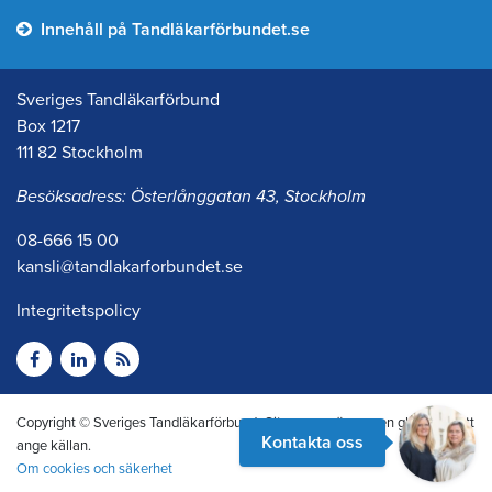
Innehåll på Tandläkarförbundet.se
Sveriges Tandläkarförbund
Box 1217
111 82 Stockholm
Besöksadress: Österlånggatan 43, Stockholm
08-666 15 00
kansli@tandlakarforbundet.se
Integritetspolicy
Copyright © Sveriges Tandläkarförbund. Citera oss gärna men glöm inte att
Kontakta oss
ange källan.
Om cookies och säkerhet