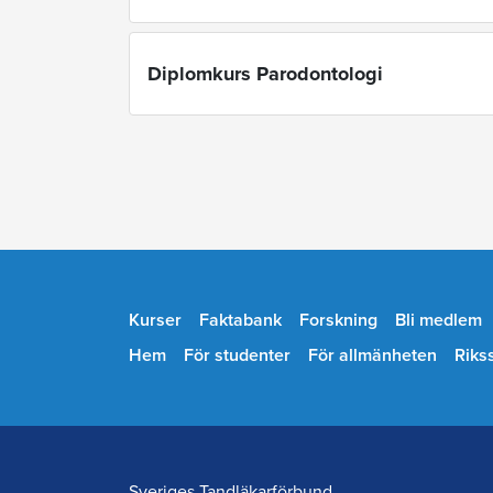
Diplomkurs Parodontologi
Kurser
Faktabank
Forskning
Bli medlem
Hem
För studenter
För allmänheten
Riks
Sveriges Tandläkarförbund