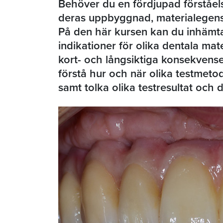
Behöver du en fördjupad förståel
deras uppbyggnad, materialegensk
På den här kursen kan du inhämt
indikationer för olika dentala mat
kort- och långsiktiga konsekvense
förstå hur och när olika testmeto
samt tolka olika testresultat och 