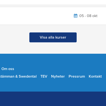
05 - 08 okt
Visa alla kurser
Om oss
stämman & Swedental
TEV
Nyheter
Pressrum
Kontakt