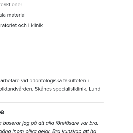
reaktioner
la material
atoriet och i klinik
arbetare vid odontologiska fakulteten i
tandvården, Skånes specialistklinik, Lund
re
a baserar jag på att alla föreläsare var bra.
gång inom olika delar. Bra kunskap att ha