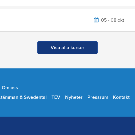
05 - 08 okt
Visa alla kurser
Om oss
stämman & Swedental
TEV
Nyheter
Pressrum
Kontakt