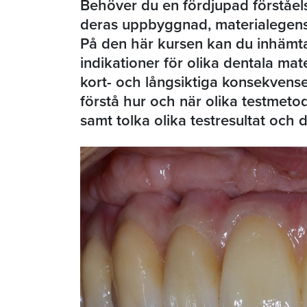
Behöver du en fördjupad förståel
deras uppbyggnad, materialegensk
På den här kursen kan du inhämt
indikationer för olika dentala mat
kort- och långsiktiga konsekvense
förstå hur och när olika testmeto
samt tolka olika testresultat och 