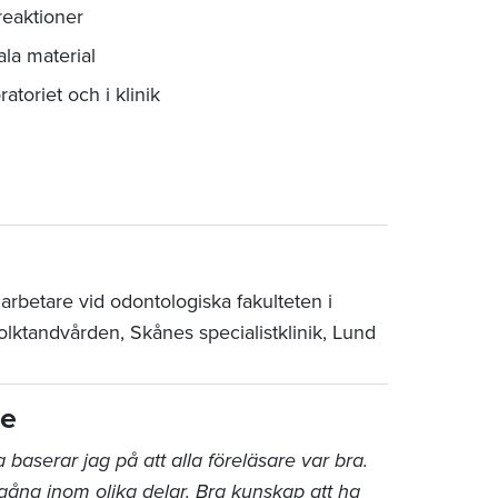
reaktioner
la material
atoriet och i klinik
arbetare vid odontologiska fakulteten i
tandvården, Skånes specialistklinik, Lund
re
a baserar jag på att alla föreläsare var bra.
gång inom olika delar. Bra kunskap att ha