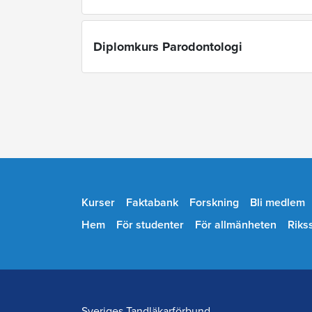
Diplomkurs Parodontologi
Kurser
Faktabank
Forskning
Bli medlem
Hem
För studenter
För allmänheten
Riks
Sveriges Tandläkarförbund