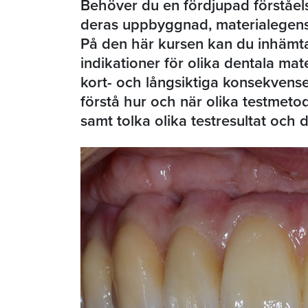
Behöver du en fördjupad förståel
deras uppbyggnad, materialegensk
På den här kursen kan du inhämt
indikationer för olika dentala mat
kort- och långsiktiga konsekvense
förstå hur och när olika testmeto
samt tolka olika testresultat och 