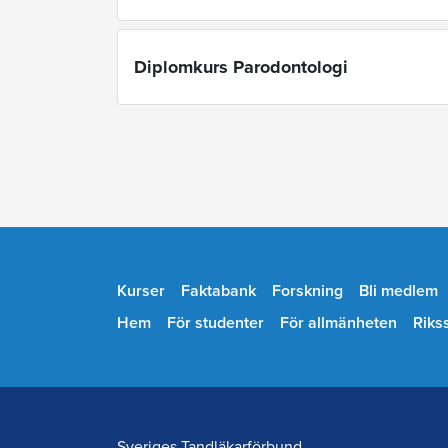
Diplomkurs Parodontologi
Kurser
Faktabank
Forskning
Bli medlem
Hem
För studenter
För allmänheten
Riks
Sveriges Tandläkarförbund