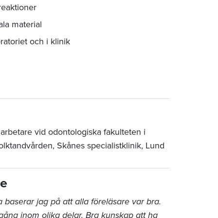
reaktioner
la material
atoriet och i klinik
arbetare vid odontologiska fakulteten i
tandvården, Skånes specialistklinik, Lund
re
a baserar jag på att alla föreläsare var bra.
gång inom olika delar. Bra kunskap att ha