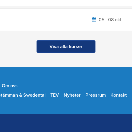
05 - 08 okt
Visa alla kurser
Om oss
stämman & Swedental
TEV
Nyheter
Pressrum
Kontakt