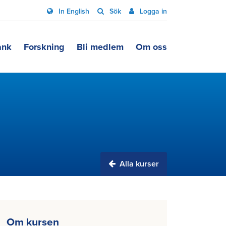
In English
Sök
Logga in
ank
Forskning
Bli medlem
Om oss
Alla kurser
Om kursen