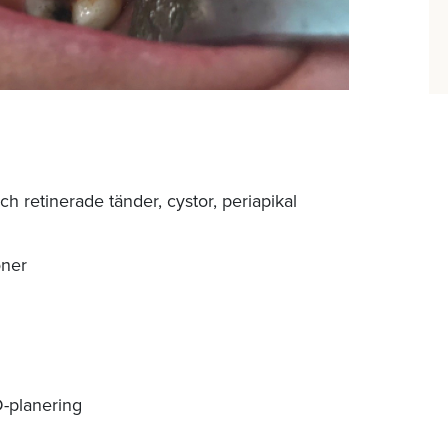
h retinerade tänder, cystor, periapikal
oner
D-planering