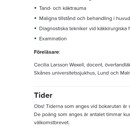
Tand- och käktrauma
Maligna tillstånd och behandling i huvu
Diagnostiska tekniker vid käkkirurgiska f
Examination
Föreläsare
:
Cecilia Larsson Wexell, docent, övertandläk
Skånes universitetssjukhus, Lund och Mal
Tider
Obs! Tiderna som anges vid bokarutan är sta
De poäng som anges är antalet timmar ku
välkomstbrevet.