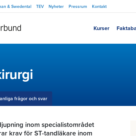
man & Swedental
TEV
Nyheter
Pressrum
Kontakt
Kurser
Faktab
irurgi
anliga frågor och svar
jupning inom specialistområdet
arar krav för ST-tandläkare inom