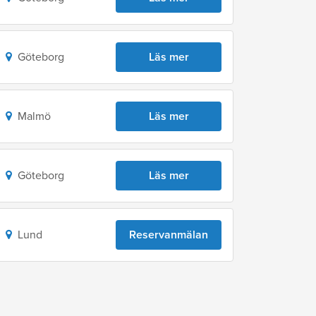
Göteborg
Läs mer
Malmö
Läs mer
Göteborg
Läs mer
Lund
Reservanmälan