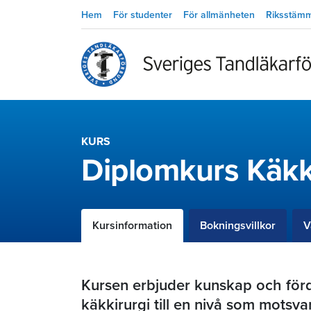
Hem
För studenter
För allmänheten
Riksstäm
KURS
Diplomkurs Käkk
Kursinformation
Bokningsvillkor
V
Kursen erbjuder kunskap och förd
käkkirurgi till en nivå som motsv