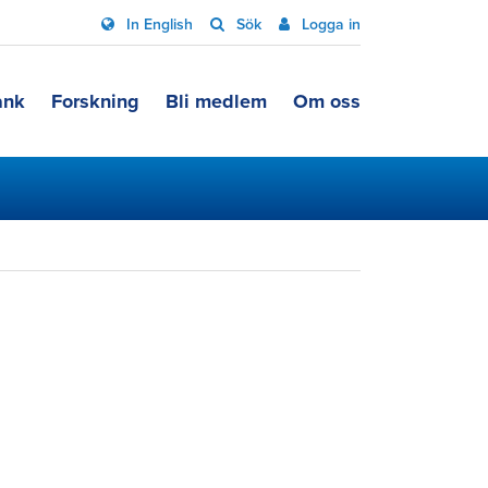
In English
Sök
Logga in
ank
Forskning
Bli medlem
Om oss