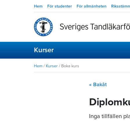
Hem
För studenter
För allmänheten
Riksstäm
Kurser
Hem
/
Kurser
/
Boka kurs
« Bakåt
Diplomku
Inga tillfällen 