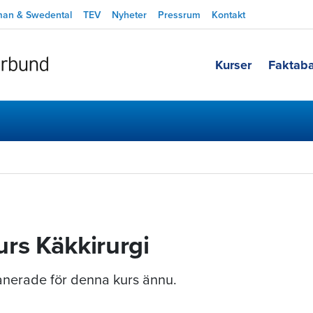
man & Swedental
TEV
Nyheter
Pressrum
Kontakt
Kurser
Faktab
rs Käkkirurgi
planerade för denna kurs ännu.