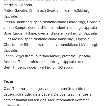
medicin,
Uppsala
,
Petter Gavelin, läkare och övertandläkare i käkkirurgi,
Uppsala
,
Fredrik Jarnbring, specialisttandläkare i käkkirurgi,
Uppsala
,
Johan Kempe, övertandläkare i odont. radiologi,
Uppsala
,
Björn Lindell, läkare, övertandläkare i käkkirurgi,
Uppsala
,
Elias Messo, specialisttandläkare käkkirurgi,
Uppsala
,
Christopher Riben, läkare och övertandläkare i käkkirurgi,
Uppsala
,
Johan Segerström, övertandläkare, protetik,
Uppsala
,
Andreas Thor, professor i käkkirugi, Uppsala och
Bertil Friberg, docent käkkirurgi, Göteborg
Tider
Obs!
Tiderna som anges vid bokarutan är starttid första
dagen och sluttid sista dagen. De poäng som anges är
antalet timmar kursen ges. Mer information kommer i
välkomstbrevet.