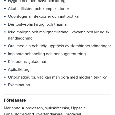
Hygien och dentoalveolär kirurgi
Akuta tillstånd och komplikationer
Odontogena infektioner och antibiotika
Dentoalveolär kirurgi och trauma
Icke maligna och maligna tillstånd i käkarna och kirurgisk
handläggning
Oral medicin och tidig upptäckt av slemhinneförändringar
Implantatbehandling och benaugmentering
Käkledens sjukdomar
Apikalkirurgi
Ortognatkirurgi, vad kan man göra med modern teknik?
Examination
Föreläsare
Marianne Albrektsson, sjuksköterska,
Uppsala
,
Lena Blomstrand, övertandläkare i orofacial