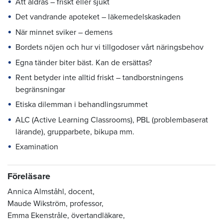
Att åldras – friskt eller sjukt
Det vandrande apoteket – läkemedelskaskaden
När minnet sviker – demens
Bordets nöjen och hur vi tillgodoser vårt näringsbehov
Egna tänder biter bäst. Kan de ersättas?
Rent betyder inte alltid friskt
–
tandborstningens
begränsningar
Etiska dilemman i behandlingsrummet
ALC (Active Learning Classrooms), PBL (problembaserat
lärande), grupparbete, bikupa mm.
Examination
Föreläsare
Annica Almståhl, docent,
Maude Wikström, professor,
Emma Ekenstråle, övertandläkare,