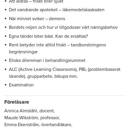
Att åldras – friskt eller sjukt
Det vandrande apoteket – läkemedelskaskaden
När minnet sviker – demens
Bordets nöjen och hur vi tillgodoser vårt näringsbehov
Egna tänder biter bäst. Kan de ersättas?
Rent betyder inte alltid friskt
–
tandborstningens
begränsningar
Etiska dilemman i behandlingsrummet
ALC (Active Learning Classrooms), PBL (problembaserat
lärande), grupparbete, bikupa mm.
Examination
Föreläsare
Annica Almståhl, docent,
Maude Wikström, professor,
Emma Ekenstråle, övertandläkare,