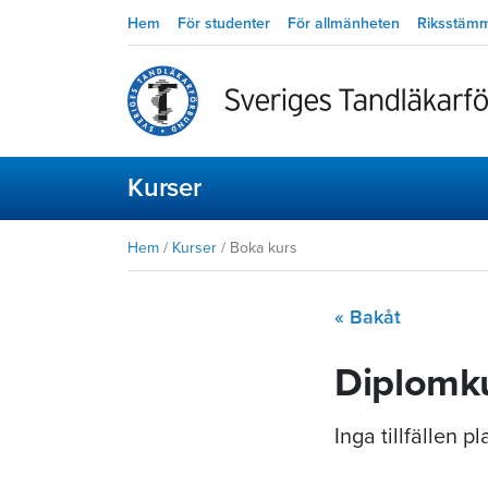
Hem
För studenter
För allmänheten
Riksstäm
Kurser
Hem
/
Kurser
/
Boka kurs
« Bakåt
Diplomku
Inga tillfällen 