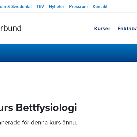
man & Swedental
TEV
Nyheter
Pressrum
Kontakt
Kurser
Faktab
rs Bettfysiologi
planerade för denna kurs ännu.