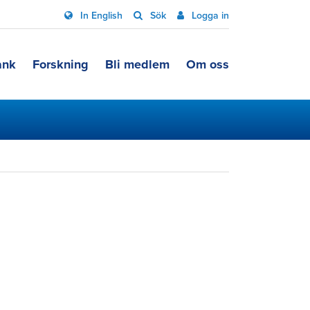
In English
Sök
Logga in
ank
Forskning
Bli medlem
Om oss