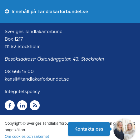
Innehåll på Tandläkarförbundet.se
Sveriges Tandläkarförbund
Box 1217
111 82 Stockholm
Besöksadress: Österlånggatan 43, Stockholm
08-666 15 00
kansli@tandlakarforbundet.se
Integritetspolicy
Copyright © Sveriges Tandläkarförbund. Citera oss gärna men glöm inte att
Kontakta oss
ange källan.
Om cookies och säkerhet