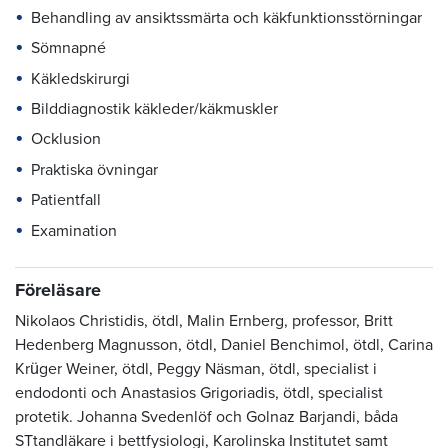
Behandling av ansiktssmärta och käkfunktionsstörningar
Sömnapné
Käkledskirurgi
Bilddiagnostik käkleder/käkmuskler
Ocklusion
Praktiska övningar
Patientfall
Examination
Föreläsare
Nikolaos Christidis, ötdl, Malin Ernberg, professor, Britt
Hedenberg Magnusson, ötdl, Daniel Benchimol, ötdl, Carina
Krüger Weiner, ötdl, Peggy Näsman, ötdl, specialist i
endodonti och Anastasios Grigoriadis, ötdl, specialist
protetik. Johanna Svedenlöf och Golnaz Barjandi, båda
STtandläkare i bettfysiologi, Karolinska Institutet samt