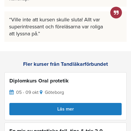
Ville inte att kursen skulle sluta! Allt var
superintressant och föreläsarna var roliga
att lyssna på.
Fler kurser från Tandläkarförbundet
Diplomkurs Oral protetik
05 - 09 okt
Göteborg
Läs mer
En mix av protetiska fall, tips & trix 2.0