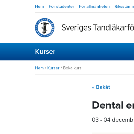
Hem
För studenter
För allmänheten
Riksstäm
Kurser
Hem
/
Kurser
/
Boka kurs
« Bakåt
Dental e
03 - 04 decemb