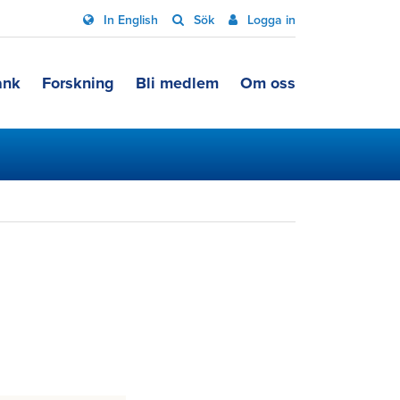
In English
Sök
Logga in
ank
Forskning
Bli medlem
Om oss