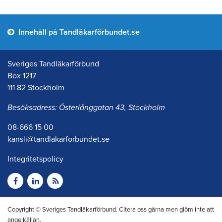
Innehåll på Tandläkarförbundet.se
Sveriges Tandläkarförbund
Box 1217
111 82 Stockholm
Besöksadress: Österlånggatan 43, Stockholm
08-666 15 00
kansli@tandlakarforbundet.se
Integritetspolicy
Copyright © Sveriges Tandläkarförbund. Citera oss gärna men glöm inte att
ange källan.