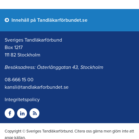
Innehåll på Tandläkarförbundet.se
Sveriges Tandläkarförbund
Box 1217
111 82 Stockholm
Besöksadress: Österlånggatan 43, Stockholm
08-666 15 00
kansli@tandlakarforbundet.se
Integritetspolicy
Copyright © Sveriges Tandläkarförbund. Citera oss gärna men glöm inte att
ange källan.