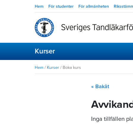
Hem
För studenter
För allmänheten
Riksstäm
Kurser
Hem
/
Kurser
/
Boka kurs
« Bakåt
Avvikand
Inga tillfällen 