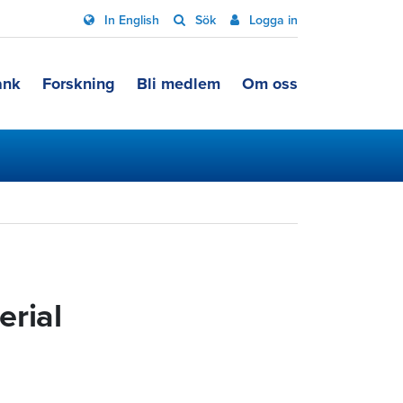
In English
Sök
Logga in
ank
Forskning
Bli medlem
Om oss
erial