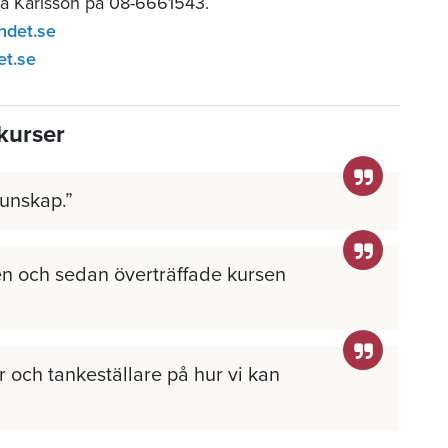
ia Karlsson på 08-6661543.
ndet.se
et.se
kurser
kunskap.
n och sedan överträffade kursen
 och tankeställare på hur vi kan