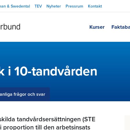
man & Swedental
TEV
Nyheter
Pressrum
Kontakt
Kurser
Faktab
k i 10-tandvården
anliga frågor och svar
skilda tandvårdsersättningen (STE
i proportion till den arbetsinsats