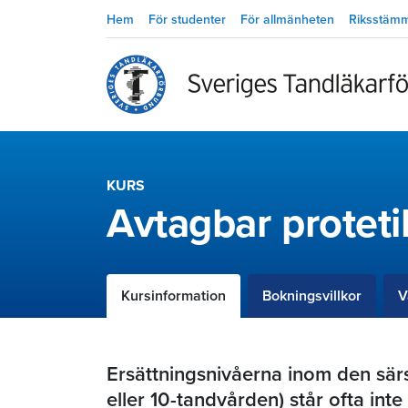
Hem
För studenter
För allmänheten
Riksstäm
KURS
Avtagbar proteti
Kursinformation
Bokningsvillkor
V
Ersättningsnivåerna inom den sär
eller 10-tandvården) står ofta inte 