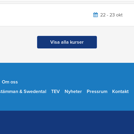
22 - 23 okt
Visa alla kurser
Om oss
stämman & Swedental
TEV
Nyheter
Pressrum
Kontakt