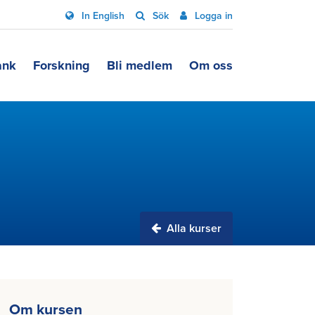
In English
Sök
Logga in
ank
Forskning
Bli medlem
Om oss
Alla kurser
Om kursen