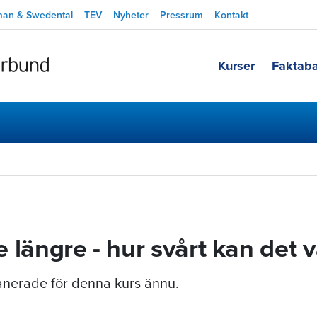
man & Swedental
TEV
Nyheter
Pressrum
Kontakt
Kurser
Faktab
te längre - hur svårt kan det 
planerade för denna kurs ännu.