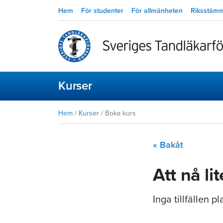
Hem
För studenter
För allmänheten
Riksstäm
Kurser
Hem
/
Kurser
/
Boka kurs
« Bakåt
Att nå li
Inga tillfällen 