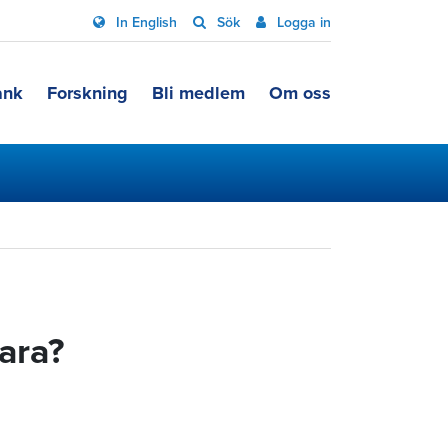
In English
Sök
Logga in
ank
Forskning
Bli medlem
Om oss
vara?