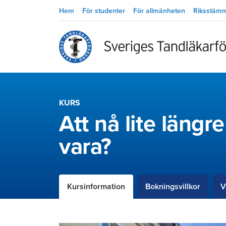
Hem
För studenter
För allmänheten
Riksstäm
KURS
Att nå lite längr
vara?
Kursinformation
Bokningsvillkor
V