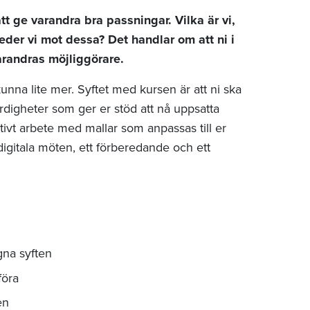
t ge varandra bra passningar. Vilka är vi,
 leder vi mot dessa? Det handlar om att ni i
varandras möjliggörare.
unna lite mer. Syftet med kursen är att ni ska
ärdigheter som ger er stöd att nå uppsatta
tivt arbete med mallar som anpassas till er
digitala möten, ett förberedande och ett
na syften
föra
en