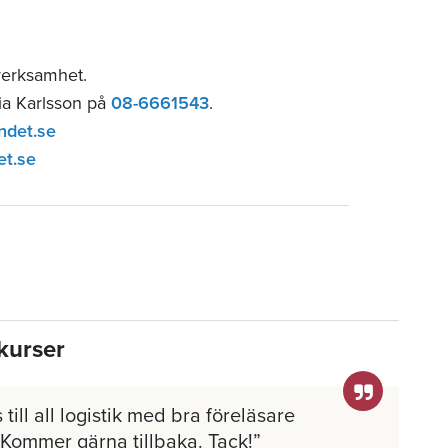
verksamhet.
lia Karlsson på
08-6661543
.
ndet.se
et.se
kurser
 till all logistik med bra föreläsare
 Kommer gärna tillbaka. Tack!