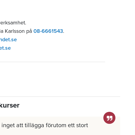
verksamhet.
lia Karlsson på
08-6661543
.
ndet.se
et.se
kurser
inget att tillägga förutom ett stort