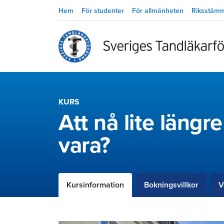
Hem
För studenter
För allmänheten
Riksstäm
KURS
Att nå lite längr
vara?
Kursinformation
Bokningsvillkor
V