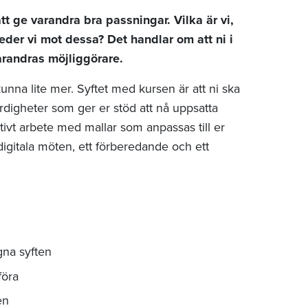
t ge varandra bra passningar. Vilka är vi,
 leder vi mot dessa? Det handlar om att ni i
varandras möjliggörare.
unna lite mer. Syftet med kursen är att ni ska
ärdigheter som ger er stöd att nå uppsatta
tivt arbete med mallar som anpassas till er
digitala möten, ett förberedande och ett
na syften
föra
en