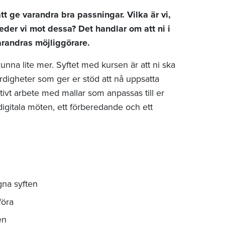
t ge varandra bra passningar. Vilka är vi,
 leder vi mot dessa? Det handlar om att ni i
varandras möjliggörare.
unna lite mer. Syftet med kursen är att ni ska
ärdigheter som ger er stöd att nå uppsatta
tivt arbete med mallar som anpassas till er
digitala möten, ett förberedande och ett
na syften
föra
en