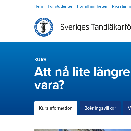
Hem
För studenter
För allmänheten
Riksstäm
KURS
Att nå lite längr
vara?
Kursinformation
Bokningsvillkor
V