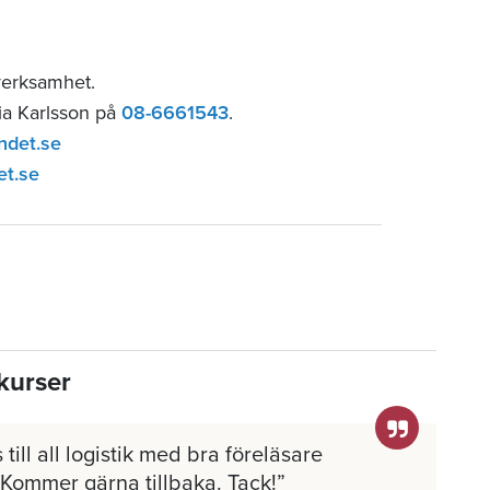
verksamhet.
lia Karlsson på
08-6661543
.
ndet.se
et.se
kurser
 till all logistik med bra föreläsare
 Kommer gärna tillbaka. Tack!