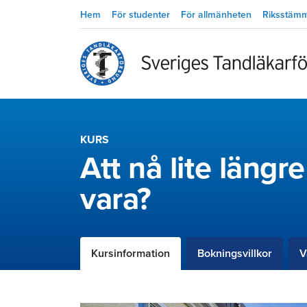
Hem
För studenter
För allmänheten
Riksstäm
KURS
Att nå lite längr
vara?
Kursinformation
Bokningsvillkor
V