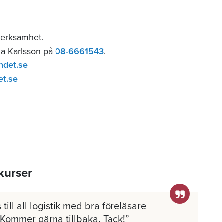
verksamhet.
lia Karlsson på
08-6661543
.
ndet.se
et.se
kurser
 till all logistik med bra föreläsare
 Kommer gärna tillbaka. Tack!