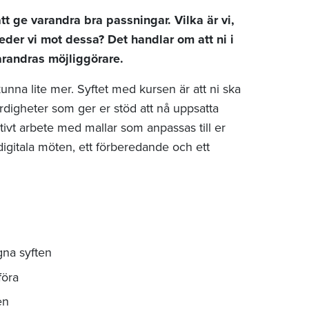
t ge varandra bra passningar. Vilka är vi,
 leder vi mot dessa? Det handlar om att ni i
varandras möjliggörare.
unna lite mer. Syftet med kursen är att ni ska
ärdigheter som ger er stöd att nå uppsatta
tivt arbete med mallar som anpassas till er
digitala möten, ett förberedande och ett
na syften
föra
en