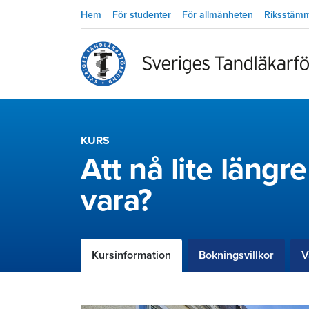
Hem
För studenter
För allmänheten
Riksstäm
KURS
Att nå lite längr
vara?
Kursinformation
Bokningsvillkor
V