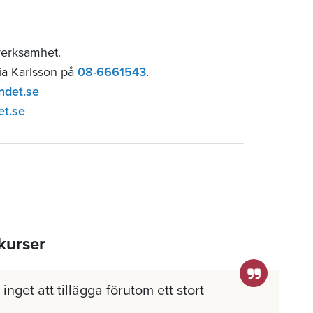
verksamhet.
lia Karlsson på
08-6661543
.
ndet.se
et.se
kurser
inget att tillägga förutom ett stort