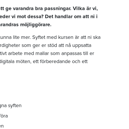
t ge varandra bra passningar. Vilka är vi,
 leder vi mot dessa? Det handlar om att ni i
varandras möjliggörare.
unna lite mer. Syftet med kursen är att ni ska
ärdigheter som ger er stöd att nå uppsatta
tivt arbete med mallar som anpassas till er
digitala möten, ett förberedande och ett
na syften
föra
en