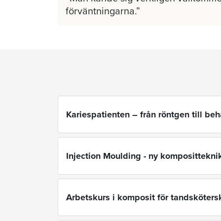
förväntningarna.
Kariespatienten – från röntgen till be
Injection Moulding - ny komposittekni
Arbetskurs i komposit för tandsköters