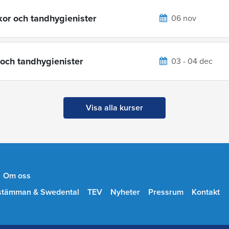
kor och tandhygienister
06 nov
 och tandhygienister
03 - 04 dec
Visa alla kurser
Om oss
stämman & Swedental
TEV
Nyheter
Pressrum
Kontakt