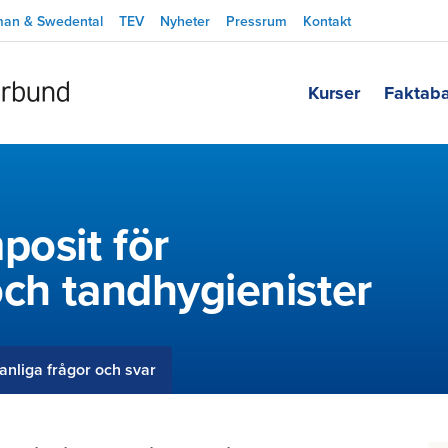
man & Swedental
TEV
Nyheter
Pressrum
Kontakt
Kurser
Faktab
posit för
ch tandhygienister
anliga frågor och svar