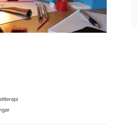
tterapi
ngar