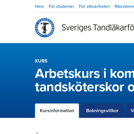
Hem
För studenter
För allmänheten
Riksstäm
KURS
Arbetskurs i kom
tandsköterskor o
Kursinformation
Bokningsvillkor
V