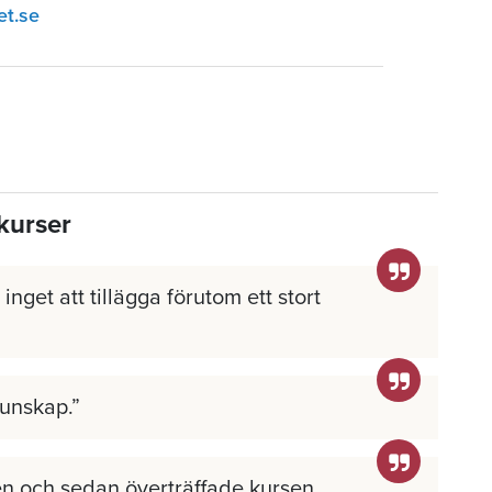
et.se
kurser
inget att tillägga förutom ett stort
kunskap.
n och sedan överträffade kursen