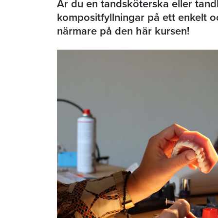
Är du en tandsköterska eller tandh
kompositfyllningar på ett enkelt o
närmare på den här kursen!