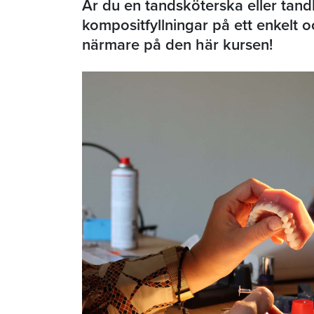
Är du en tandsköterska eller tandh
kompositfyllningar på ett enkelt o
närmare på den här kursen!