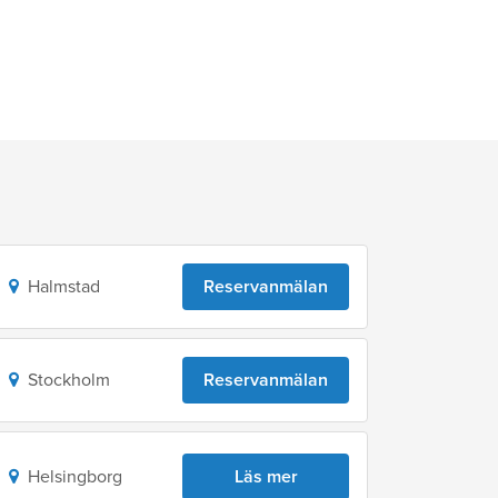
Halmstad
Reservanmälan
Stockholm
Reservanmälan
Helsingborg
Läs mer