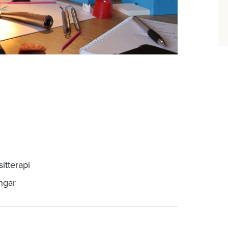
tterapi
ngar