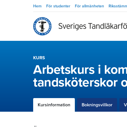
Hem
För studenter
För allmänheten
Riksstäm
KURS
Arbetskurs i kom
tandsköterskor o
Kursinformation
Bokningsvillkor
V