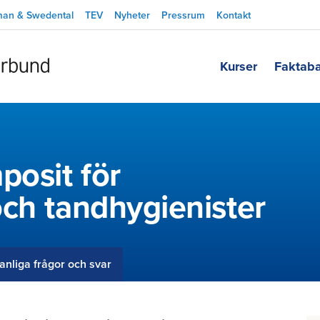
man & Swedental
TEV
Nyheter
Pressrum
Kontakt
Kurser
Faktab
posit för
ch tandhygienister
anliga frågor och svar